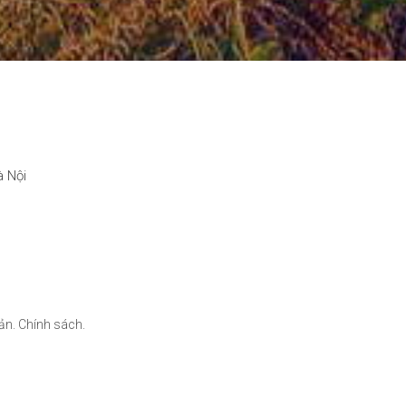
à Nội
ản.
Chính sách.