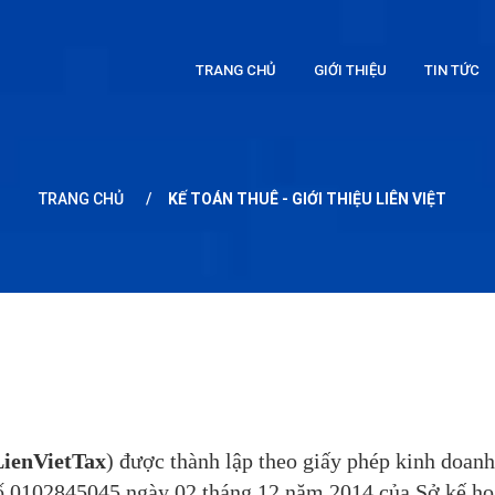
TRANG CHỦ
GIỚI THIỆU
TIN TỨC
TRANG CHỦ
/
KẾ TOÁN THUÊ - GIỚI THIỆU LIÊN VIỆT
LienVietTax
) được thành lập theo giấy phép kinh doa
số 0102845045 ngày 02 tháng 12 năm 2014 của Sở kế h