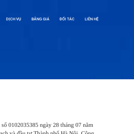
DỊCH VỤ
BẢNG GIÁ
ĐỐI TÁC
LIÊN HỆ
nh số 0102035385 ngày 28 tháng 07 năm
oạch và đầu tư Thành phố Hà Nội. Công