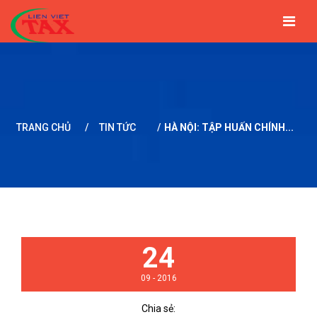
TRANG CHỦ
GIỚI THIỆU
TIN TỨC
DỊCH VỤ
BẢNG GIÁ
ĐỐI TÁC
LIÊN HỆ
TRANG CHỦ
/
TIN TỨC
/
HÀ NỘI: TẬP HUẤN CHÍNH...
24
09 - 2016
Chia sẻ: