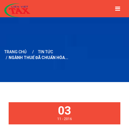
TRANG CHỦ
GIỚI THIỆU
TIN TỨC
DỊCH VỤ
BẢNG GIÁ
ĐỐI TÁC
LIÊN HỆ
TRANG CHỦ
/
TIN TỨC
/
NGÀNH THUẾ ĐÃ CHUẨN HÓA...
03
11 - 2016