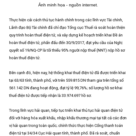
Ảnh minh họa - nguồn internet.
Thực hiện cải cách thủ tục hành chính trong các lĩnh vực Tài chính,
Lãnh đạo Bộ Tài chính đã chỉ đạo Tổng cục Thuế rà soát hoàn thiện
quy trình hoàn thuế điện tử, và xây dựng kế hoạch triển khai Đề án
hoàn thuế điện tử, phấn đấu đến 30/9/2017, đạt yêu cầu của Nghị
quyết số 19/NQ-CP là tối thiểu 95% người nộp thuế (NNT) nộp hồ sơ
hoàn thuế điện tử.
Bên cạnh đó, hiện nay, hệ thống khai thuế điện tử đã được triển khai
tại 63/63 tỉnh, thành phố, với trên 559.815 DN tham gia trên tổng số
561.142 DN đang hoạt động, đạt tỷ lệ 99,76%; số lượng hồ sơ khai
thuế điện tử được tiếp nhận là 33.974.697 hồ sơ.
Trong lĩnh vực hải quan, tiếp tục triển khai thủ tục hải quan điện tử
đối với hàng hóa xuất khẩu, nhập khẩu thương mại tại tất cả các đơn
vị hải quan trong toàn quốc; chính thức thực hiện Cổng thanh toán
điện tử tại 34/34 Cục Hải quan tỉnh, thành phố. Đã rà soát, chuẩn