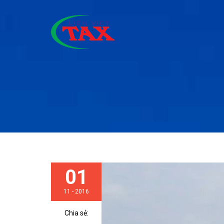
01
11 - 2016
Chia sẻ: