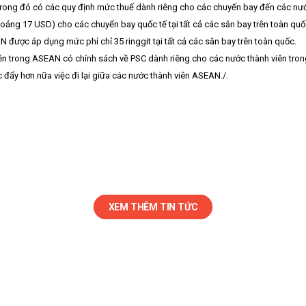
trong đó có các quy định mức thuế dành riêng cho các chuyến bay đến các n
ảng 17 USD) cho các chuyến bay quốc tế tại tất cả các sân bay trên toàn quốc; 
ược áp dụng mức phí chỉ 35 ringgit tại tất cả các sân bay trên toàn quốc.
ên trong ASEAN có chính sách về PSC dành riêng cho các nước thành viên tron
y hơn nữa việc đi lại giữa các nước thành viên ASEAN./.
XEM THÊM TIN TỨC