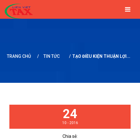
TRANG CHỦ
GIỚI THIỆU
TIN TỨC
DỊCH VỤ
BẢNG GIÁ
ĐỐI TÁC
LIÊN HỆ
TRANG CHỦ
/
TIN TỨC
/
TẠO ĐIỀU KIỆN THUẬN LỢI...
24
10 - 2016
Chia sẻ: