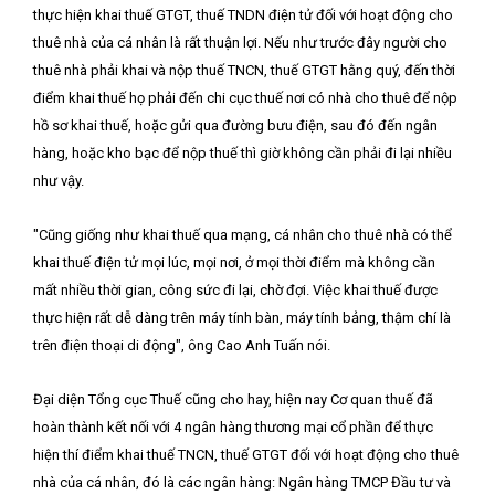
thực hiện khai thuế GTGT, thuế TNDN điện tử đối với hoạt động cho
thuê nhà của cá nhân là rất thuận lợi. Nếu như trước đây người cho
thuê nhà phải khai và nộp thuế TNCN, thuế GTGT hằng quý, đến thời
điểm khai thuế họ phải đến chi cục thuế nơi có nhà cho thuê để nộp
hồ sơ khai thuế, hoặc gửi qua đường bưu điện, sau đó đến ngân
hàng, hoặc kho bạc để nộp thuế thì giờ không cần phải đi lại nhiều
như vậy.
"Cũng giống như khai thuế qua mạng, cá nhân cho thuê nhà có thể
khai thuế điện tử mọi lúc, mọi nơi, ở mọi thời điểm mà không cần
mất nhiều thời gian, công sức đi lại, chờ đợi. Việc khai thuế được
thực hiện rất dễ dàng trên máy tính bàn, máy tính bảng, thậm chí là
trên điện thoại di động", ông Cao Anh Tuấn nói.
Đại diện Tổng cục Thuế cũng cho hay, hiện nay Cơ quan thuế đã
hoàn thành kết nối với 4 ngân hàng thương mại cổ phần để thực
hiện thí điểm khai thuế TNCN, thuế GTGT đối với hoạt động cho thuê
nhà của cá nhân, đó là các ngân hàng: Ngân hàng TMCP Đầu tư và