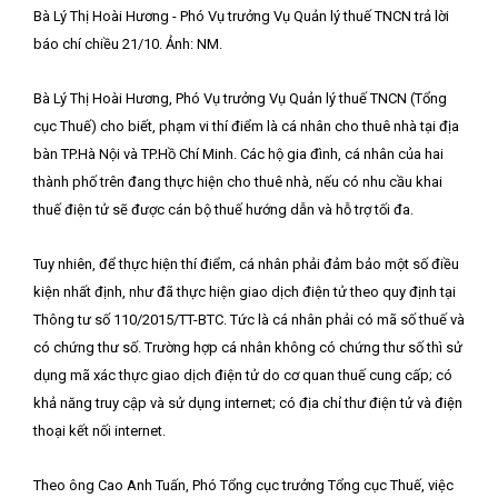
Bà Lý Thị Hoài Hương - Phó Vụ trưởng Vụ Quản lý thuế TNCN trả lời
báo chí chiều 21/10. Ảnh: NM.
Bà Lý Thị Hoài Hương, Phó Vụ trưởng Vụ Quản lý thuế TNCN (Tổng
cục Thuế) cho biết, phạm vi thí điểm là cá nhân cho thuê nhà tại địa
bàn TP.Hà Nội và TP.Hồ Chí Minh. Các hộ gia đình, cá nhân của hai
thành phố trên đang thực hiện cho thuê nhà, nếu có nhu cầu khai
thuế điện tử sẽ được cán bộ thuế hướng dẫn và hỗ trợ tối đa.
Tuy nhiên, để thực hiện thí điểm, cá nhân phải đảm bảo một số điều
kiện nhất định, như đã thực hiện giao dịch điện tử theo quy định tại
Thông tư số 110/2015/TT-BTC. Tức là cá nhân phải có mã số thuế và
có chứng thư số. Trường hợp cá nhân không có chứng thư số thì sử
dụng mã xác thực giao dịch điện tử do cơ quan thuế cung cấp; có
khả năng truy cập và sử dụng internet; có địa chỉ thư điện tử và điện
thoại kết nối internet.
Theo ông Cao Anh Tuấn, Phó Tổng cục trưởng Tổng cục Thuế, việc