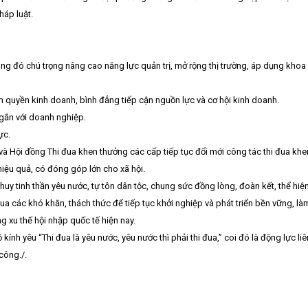
háp luật.
ong đó chú trọng nâng cao năng lực quản trị, mở rộng thị trường, áp dụng khoa
ảm quyền kinh doanh, bình đẳng tiếp cận nguồn lực và cơ hội kinh doanh.
gắn với doanh nghiệp.
ực.
và Hội đồng Thi đua khen thưởng các cấp tiếp tục đổi mới công tác thi đua kh
 hiệu quả, có đóng góp lớn cho xã hội.
y tinh thần yêu nước, tự tôn dân tộc, chung sức đồng lòng, đoàn kết, thể hiện 
a các khó khăn, thách thức để tiếp tục khởi nghiệp và phát triển bền vững, l
g xu thế hội nhập quốc tế hiện nay.
 kính yêu “Thi đua là yêu nước, yêu nước thì phải thi đua,” coi đó là động lực l
công./.