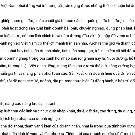
Việt Nam phải đóng vai trò nòng cốt, tận dụng được những thời cơ thuận lợi d
hiệp tham gia được các chuỗi giá trị toàn cầu thì quốc gia đó thu được nhiều l
iệp phải hoạt động sản xuất kinh doanh bài bản, chuyên nghiệp, đúng pháp luật
 kiến thức, có bản lĩnh chính trị và dám đương đầu với hội nhập để vươn ra biể
oanh nghiệp Việt Nam có thể lớn mạnh trên sân nhà, vươn ra thế giới và thàn
inh, phát huy tinh thần doanh nhân, tinh thần sáng tạo, trách nhiệm xã hội để 
iển doanh nghiệp trong bối cảnh hội nhập sâu rộng hiện nay là: Nuôi dưỡng, hỗ 
hẩm, thương hiệu Việt danh tiếng, mang tầm khu vực và thế giới; tăng cường hợ
uỗi giá trị và mạng phân phối toàn cầu. Sản xuất kinh doanh hiệu quả đi liền v
hủ, tôi đề nghị các Bộ, ngành, địa phương thực hiện “3 đồng hành, 5 hỗ trợ” đố
h, nâng cao năng lực cạnh tranh.
 luật trên các lĩnh vực như: xuất nhập khẩu, thuế, đất đai, xây dựng, tín dụng
lợi ích hợp pháp của doanh nghiệp.
chế đối thoại, tham vấn ý kiến của doanh nhân, nhất là trong quá trình xây dựng
c, phát triển kinh tế vùng và địa phương. Tiếng nói của doanh nghiệp sẽ được 