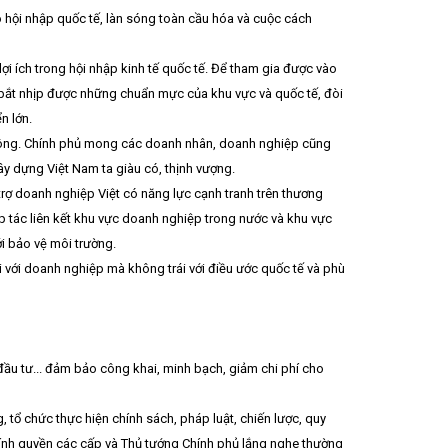
o hội nhập quốc tế, làn sóng toàn cầu hóa và cuộc cách
ợi ích trong hội nhập kinh tế quốc tế. Để tham gia được vào
, bắt nhịp được những chuẩn mực của khu vực và quốc tế, đòi
n lớn.
h công. Chính phủ mong các doanh nhân, doanh nghiệp cũng
xây dựng Việt Nam ta giàu có, thịnh vượng.
trợ doanh nghiệp Việt có năng lực cạnh tranh trên thương
p tác liên kết khu vực doanh nghiệp trong nước và khu vực
ới bảo vệ môi trường.
i với doanh nghiệp mà không trái với điều ước quốc tế và phù
, đầu tư... đảm bảo công khai, minh bạch, giảm chi phí cho
, tổ chức thực hiện chính sách, pháp luật, chiến lược, quy
chính quyền các cấp và Thủ tướng Chính phủ lắng nghe thường