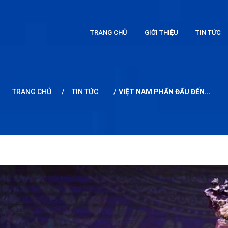
TRANG CHỦ
GIỚI THIỆU
TIN TỨC
TRANG CHỦ
/
TIN TỨC
/
VIỆT NAM PHẤN ĐẤU ĐẾN...