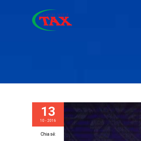
13
10 - 2016
Chia sẻ: