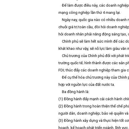
Để làm được điều này, các doanh nghiệp 
mạng công nghiệp lần thứ 4 mang lại.
Ngày nay, quốc gia nào có nhiều doanh ng
chuỗi giá trị toàn cầu, đòi hỏi doanh ngh
hỏi doanh nhân phải năng động sáng tạo, có
Chính phủ sẽ làm hết sức mình để các d
khát khao như vậy, sẽ nỗ lực làm giàu văn m
Chủ trương của Chính phủ đối với phát tr
trường quốc tế; hình thành được các sản p
FDI; thúc đẩy các doanh nghiệp tham gia ch
Để cụ thể hóa chủ trương này của Chính p
hợp với nguồn lực của đất nước ta.
Ba đồng hành là:
(1) Đồng hành đẩy mạnh cải cách hành chín
(2) Đồng hành trong hoàn thiện thể chế pháp
người dân, doanh nghiệp; bảo vệ quyền và 
(3) Đồng hành xây dựng và thực hiện tốt cơ 
hoạch, kế hoạch phát triển ngành, lĩnh vự