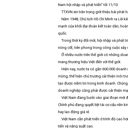
Nam hội nhập và phát triển” tối 11/10.
TTXVN xin trân trọng giới thiệu bài phát b
Năm 1948, Chủ tịch Hồ Chí Minh ra Lời k
mạnh của khối đại đoàn kết toàn dân, hoàn
quốc.
Trong thời kỳ đổi mới, hội nhập và phát
nòng cốt, tiên phong trong công cuộc xây d
Ở nhiều nước trên thế giới có những doa
mang thương hiệu Việt đến với thế giới.
Hiện nay, nước ta có gần 600.000 doanh 
mừng, thể hiện chủ trương cải thiện môi t
tạo được niềm tin trong kinh doanh. Chúng
doanh nghiệp cũng phải được cải thiện m
Việt Nam đang bước vào giai đoạn mới đò
Chính phủ đang quyết liệt tái cơ cấu nền ki
hay lao động giá rẻ.
Việt Nam cần phát triển ở trình độ cao hơ
tiến và năng suất cao.