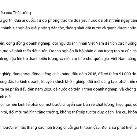
iểu của Thủ tướng:
êu gọi thi đua ái quốc. Từ đó phong trào thi đua yêu nước đã phát triển ngày 
 thành sự nghiệp giải phóng dân tộc, thống nhất đất nước và giành được nhữn
 triển, cộng đồng doanh nghiệp, đội ngũ doanh nhân Việt Nam đã tích cực hưởng
ựng và phát triển đất nước. Doanh nghiệp là bộ phận quan trọng tạo ra của cải 
nh nghiệp lớn trở thành biểu tượng và niềm tự hào cho quốc gia. Việt Nam cũn
nghiệp đang hoạt động, riêng chín tháng đầu năm 2016, đã có thêm 91.000 doan
rường đầu tư kinh doanh, khuyến khích khởi nghiệp, đổi mới sáng tạo, phát tri
 ta sẽ phấn đấu đến năm 2020 cả nước có trên 1 triệu doanh nghiệp. Và không
ạnh mẽ.
i hỏi nền kinh tế phải có một bước chuyển căn bản về chất lượng, hiệu quả, sứ
nh tế, đổi mới mô hình tăng trưởng, không thể tiếp tục tư duy, cách làm cũ, không
n, bước lên nấc thang cao hơn trong chuỗi giá trị toàn cầu. Đó là sự phát triển