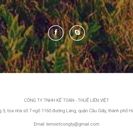
CÔNG TY TNHH KẾ TOÁN - THUẾ LIÊN VIỆT
 3, tòa nhà số 7 ngõ 1160 đường Láng, quận Cầu Giấy, thành phố H
Email: lienvietcongty@gmail.com